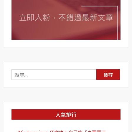
粉
絲
專
頁
有
頭
號
粉
絲，
社
團
搜
也
尋
有
關
話
鍵
題
高
字:
手！
人氣排行