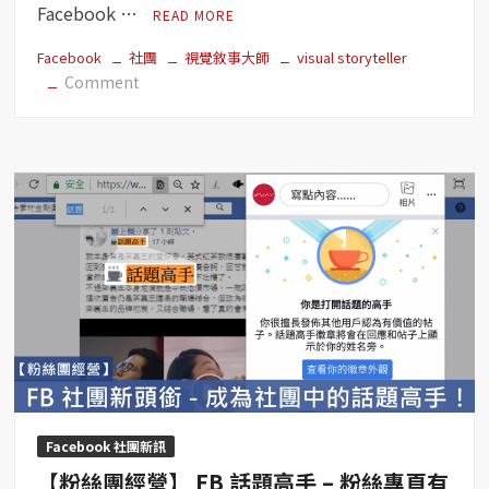
敘
Facebook …
READ MORE
事
大
Facebook
社團
視覺敘事大師
visual storyteller
on
Comment
師
【粉
等
絲
社
團
團
經
稱
營】
號
FB
！
視
覺
敘
事
大
師
–
社
Facebook 社團新訊
團
【粉絲團經營】 FB 話題高手 – 粉絲專頁有
除