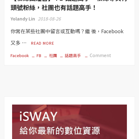
了
頭號粉絲，社團也有話題高手！
話
Yolandy Lin
2018-08-26
題
高
你常在某些社團中留言或互動嗎？繼 後，Facebook
手，
增
又多 …
READ MORE
加
on
視
Comment
Facebook
FB
社團
話題高手
【粉
覺
絲
敘
團
事
經
大
營】
師
FB
新
話
稱
題
號！
高
手
–