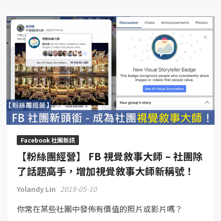
團
經
營】
FB
社
團
標
章
–
教
你
獲
Facebook 社團新訊
得
【粉絲團經營】 FB 視覺敘事大師 – 社團除
話
題
了話題高手，增加視覺敘事大師新稱號！
高
Yolandy Lin
2019-05-10
手、
視
你常在某些社團中發佈有價值的照片或影片嗎？
覺