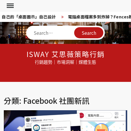
Skip
to
意換！自己的「桌面圖示」自己設計
電腦桌面檔案多到炸掉？Fences
content
Search
ISWAY 艾思薇策略行銷
行銷趨勢｜市場洞察｜媒體生態
分類: Facebook 社團新訊