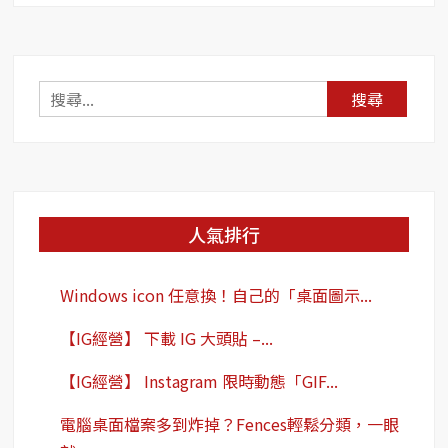
標
題
縮
圖
搜
正
尋
確
關
顯
鍵
示！
字:
人氣排行
Windows icon 任意換！自己的「桌面圖示...
【IG經營】 下載 IG 大頭貼 –...
【IG經營】 Instagram 限時動態「GIF...
電腦桌面檔案多到炸掉？Fences輕鬆分類，一眼