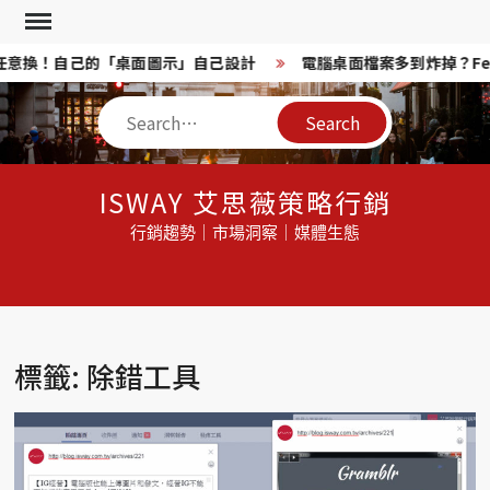
Skip
to
on 任意換！自己的「桌面圖示」自己設計
電腦桌面檔案多到炸掉？Fe
content
Search
ISWAY 艾思薇策略行銷
行銷趨勢｜市場洞察｜媒體生態
標籤: 除錯工具