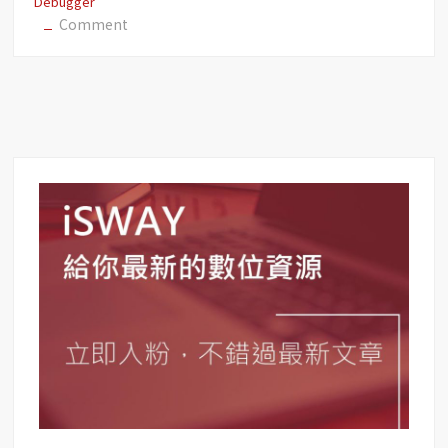
Debugger
on
Comment
【粉
絲
團
經
營】
FB
分
享
偵
錯
–
FB
Debugger
讓
分
享
連
結