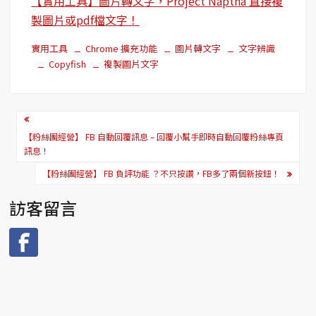
【實用工具】圖片轉文字，Project Naptha 直接複
製圖片或pdf檔文字！
實用工具
Chrome 擴充功能
圖片轉文字
文字辨識
Copyfish
複製圖片文字
文
章
【粉絲團經營】 FB 自動回覆訊息 – 回覆小幫手即時自動回覆粉絲專頁
訊息！
導
【粉絲團經營】 FB 負評功能 ？不只按讚，FB多了兩個新按鈕！
覽
訪客留言