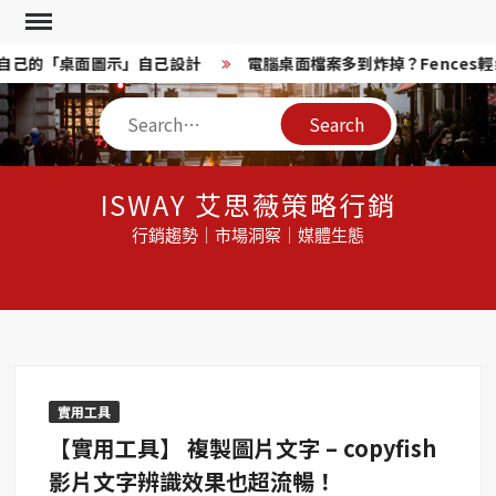
Skip
to
換！自己的「桌面圖示」自己設計
電腦桌面檔案多到炸掉？Fences輕
content
Search
ISWAY 艾思薇策略行銷
行銷趨勢｜市場洞察｜媒體生態
實用工具
【實用工具】 複製圖片文字 – copyfish
影片文字辨識效果也超流暢！