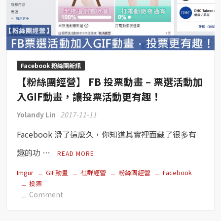
輕
影
片
–
別
再
Facebook 粉絲團新訊
浪
【粉絲團經營】 FB 投票動畫 – 票選活動加
費
粉
入GIF動畫，讓投票活動更有趣！
絲
Yolandy Lin
2017-11-11
專
頁
Facebook 滑了這麼久，你知道其實裡面藏了很多有
最
大
趣的功 …
READ MORE
版
面
Imgur
GIF動畫
社群經營
粉絲團經營
Facebook
投票
了！
on
Comment
【粉
絲