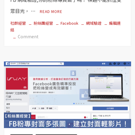
縮
圖
眾目光， …
READ MORE
正
確
社群經營
粉絲團經營
Facebook
網域驗證
編輯連
結
顯
on
Comment
示！
【粉
絲
團
經
營】
FB
網
域
驗
證
–
確
保
廣