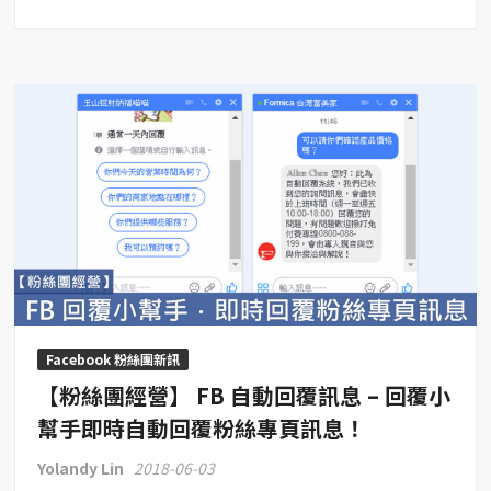
【粉
絲
團
經
營】
創
作
者
工
作
坊
–
集
中
Facebook 粉絲團新訊
管
【粉絲團經營】 FB 自動回覆訊息 – 回覆小
理
FB
幫手即時自動回覆粉絲專頁訊息！
所
Yolandy Lin
2018-06-03
有