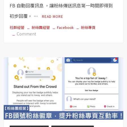
粉
FB 自動回覆訊息 ，讓粉絲傳送訊息第一時間即得到
絲
專
初步回覆， …
READ MORE
頁
貼
社群經營
粉絲團經營
Facebook
粉絲專頁
on
Comment
文、
【粉
洞
絲
察
團
報
經
告
營】
和
FB
訊
自
息！
動
回
覆
訊
息
–
回