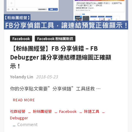
粉
絲
–
促
進
互
Facebook
Facebook 粉絲團新訊
動、
【粉絲團經營】FB 分享偵錯 – FB
提
升
Debugger 讓分享連結標題縮圖正確顯
粉
示！
絲
專
Yolandy Lin
2018-05-23
頁
你的分享貼文需要”分享偵錯”工具拯救 …
互
動
READ MORE
率！
社群經營
粉絲團經營
Facebook
除錯工具
Debugger
on
Comment
【粉