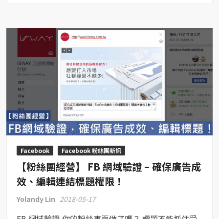
絲
團
經
營】
FB
分
享
偵
錯
–
FB
Debugger
讓
Facebook
Facebook 粉絲團新訊
分
【粉絲團經營】 FB 網域驗證 – 確保廣告成
享
連
效、編輯連結標題權限！
結
Yolandy Lin
2018-05-17
標
題
FB 網域驗證,你的粉絲專頁做了嗎？ 標題不能抓住受