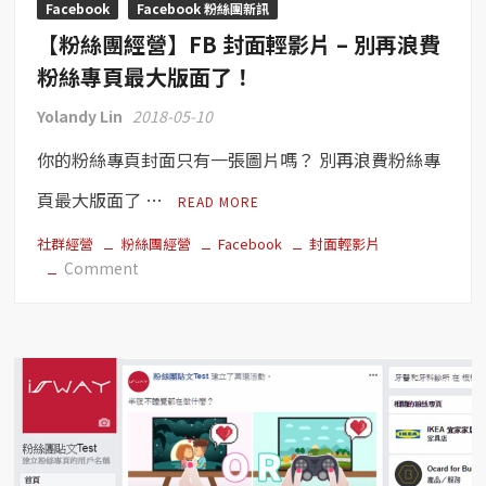
Facebook
Facebook 粉絲團新訊
告
【粉絲團經營】FB 封面輕影片 – 別再浪費
成
效、
粉絲專頁最大版面了！
編
Yolandy Lin
2018-05-10
輯
連
你的粉絲專頁封面只有一張圖片嗎？ 別再浪費粉絲專
結
標
頁最大版面了 …
READ MORE
題
權
社群經營
粉絲團經營
Facebook
封面輕影片
on
Comment
限！
【粉
絲
團
經
營】
FB
封
面