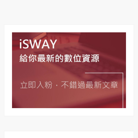
團
經
營】
FB
投
票
動
畫
–
票
選
活
動
加
入
GIF
動
畫，
讓