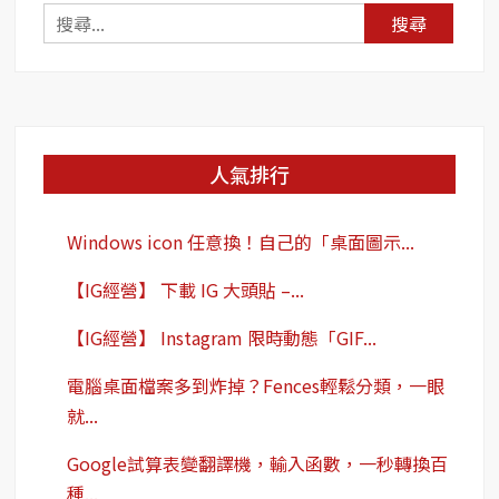
投
搜
票
尋
活
關
動
鍵
更
有
字:
趣！
人氣排行
Windows icon 任意換！自己的「桌面圖示...
【IG經營】 下載 IG 大頭貼 –...
【IG經營】 Instagram 限時動態「GIF...
電腦桌面檔案多到炸掉？Fences輕鬆分類，一眼
就...
Google試算表變翻譯機，輸入函數，一秒轉換百
種...