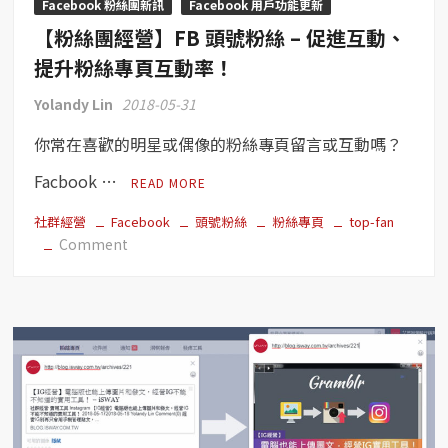
Facebook 粉絲團新訊
Facebook 用戶功能更新
覆
【粉絲團經營】FB 頭號粉絲 – 促進互動、
小
幫
提升粉絲專頁互動率！
手
Yolandy Lin
2018-05-31
即
時
你常在喜歡的明星或偶像的粉絲專頁留言或互動嗎？
自
動
Facbook …
READ MORE
回
覆
社群經營
Facebook
頭號粉絲
粉絲專頁
top-fan
on
Comment
粉
【粉
絲
絲
專
團
頁
經
訊
營】
息！
FB
頭
號