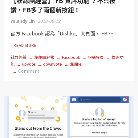
【粉絲團經營】 FB 負評功能 ？不只按
實
動
讚，FB多了兩個新按鈕！
態
Yolandy Lin
2018-06-19
更
好
官方 Facebook 認為「Dislike」太負面， FB …
玩！
READ MORE
社群經營
粉絲團經營
Facebook
粉絲專頁
負評功
能
upvote
downvote
dislike
on
Comment
【粉
絲
團
經
營】
FB
負
評
功