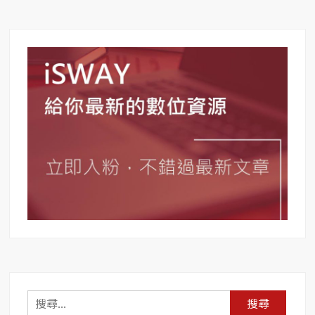
營】
FB
頭
號
粉
絲
–
促
進
互
動、
提
升
粉
絲
專
頁
互
搜
動