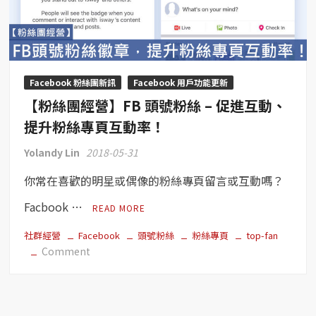
能
？
不
只
按
Facebook 粉絲團新訊
Facebook 用戶功能更新
讚，
【粉絲團經營】FB 頭號粉絲 – 促進互動、
FB
多
提升粉絲專頁互動率！
了
Yolandy Lin
2018-05-31
兩
個
你常在喜歡的明星或偶像的粉絲專頁留言或互動嗎？
新
按
Facbook …
READ MORE
鈕！
社群經營
Facebook
頭號粉絲
粉絲專頁
top-fan
on
Comment
【粉
絲
團
經