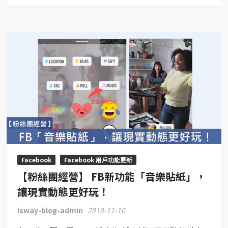
【粉
絲
團
經
營】
Faceb
Messe
臉
書
正
式
推
出
收
Facebook
Facebook 用戶功能更新
回
【粉絲團經營】 FB新功能「音樂貼紙」，
訊
息
讓現實動態更好玩！
功
isway-blog-admin
2018-11-10
能，
10