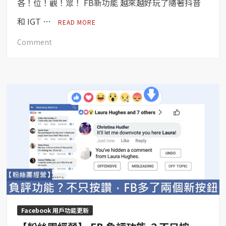
各！位！觀！眾！ FB新功能 越來越好玩了隨著抖音
分
鐘
和 IGT …
READ MORE
內
on
都
Comment
【粉
可
絲
將
團
訊
經
息
營】
收
FB
回！
新
功
能
「音
樂
貼
紙」，
讓
Facebook 用戶功能更新
現