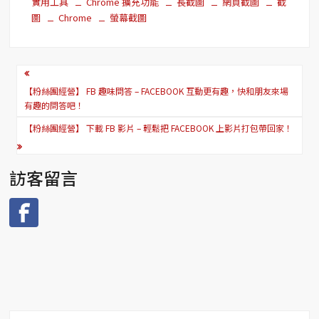
實用工具
Chrome 擴充功能
長截圖
網頁截圖
截
圖
Chrome
螢幕截圖
文
章
【粉絲團經營】 FB 趣味問答 – FACEBOOK 互動更有趣，快和朋友來場
有趣的問答吧！
導
【粉絲團經營】 下載 FB 影片 – 輕鬆把 FACEBOOK 上影片打包帶回家！
覽
訪客留言