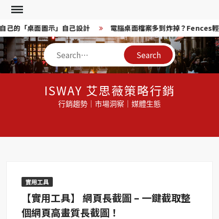
Skip
to
換！自己的「桌面圖示」自己設計
電腦桌面檔案多到炸掉？Fences
content
Search
ISWAY 艾思薇策略行銷
行銷趨勢｜市場洞察｜媒體生態
實用工具
【實用工具】 網頁長截圖 – 一鍵截取整
個網頁高畫質長截圖！