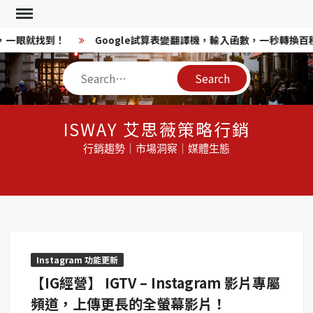
Skip
to
，一眼就找到！
Google試算表變翻譯機，輸入函數，一秒轉換百種
content
Search
ISWAY 艾思薇策略行銷
行銷趨勢｜市場洞察｜媒體生態
Instagram 功能更新
【IG經營】 IGTV – Instagram 影片專屬
頻道，上傳更長的全螢幕影片！