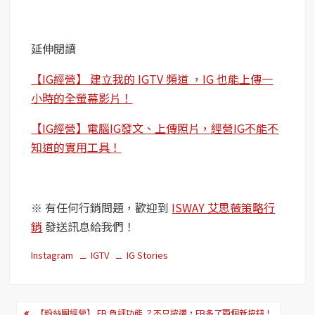
延伸閱讀
【IG經營】 建立我的 IGTV 頻道 ，IG 也能上傳一
小時的全螢幕影片！
【IG經營】電腦IG發文、上傳照片，經營IG不能不
知道的實用工具！
※ 有任何行銷問題，歡迎到
ISWAY 艾思薇策略行
銷
發送訊息給我們！
Instagram
IGTV
IG Stories
文
【粉絲團經營】 FB 負評功能 ？不只按讚，FB多了兩個新按鈕！