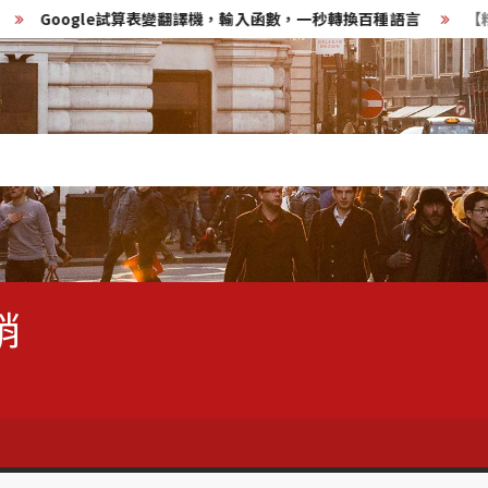
oogle試算表變翻譯機，輸入函數，一秒轉換百種語言
【粉絲團經營
銷