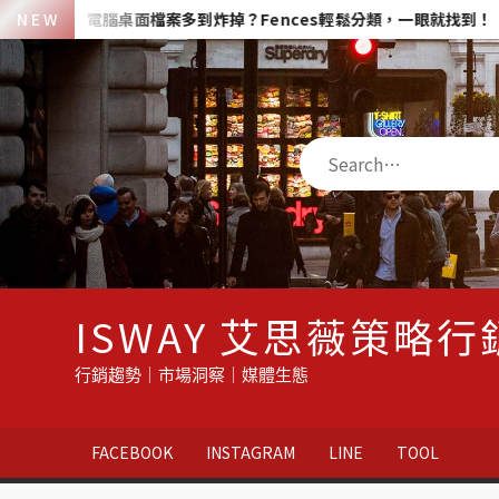
Skip
N E W
電腦桌面檔案多到炸掉？Fences輕鬆分類，一眼就找到！
G
to
content
Search
ISWAY 艾思薇策略行
行銷趨勢｜市場洞察｜媒體生態
FACEBOOK
INSTAGRAM
LINE
TOOL