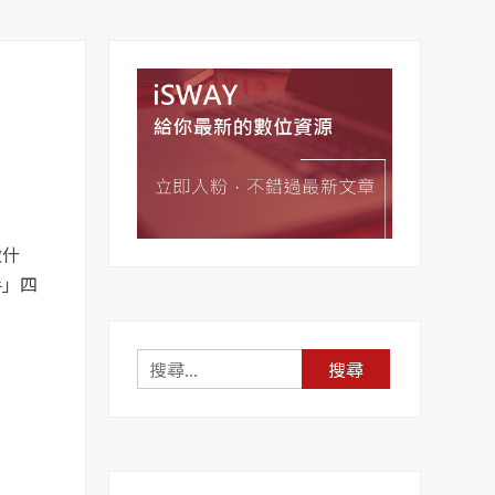
做什
手」四
搜
尋
關
鍵
字: