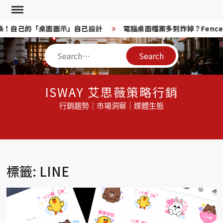
Skip
to
任意換！自己的「桌面圖示」自己設計
電腦桌面檔案多到炸掉？Fence
content
Search
ISWAY 艾思薇策略行銷
行銷趨勢｜市場洞察｜媒體生態
標籤: LINE