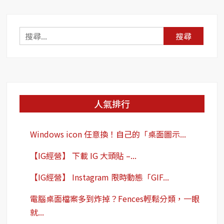
鍵
收
回！
搜
尋
關
鍵
字:
人氣排行
Windows icon 任意換！自己的「桌面圖示...
【IG經營】 下載 IG 大頭貼 –...
【IG經營】 Instagram 限時動態「GIF...
電腦桌面檔案多到炸掉？Fences輕鬆分類，一眼
就...