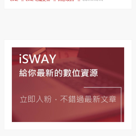
【LINE
費
經
下
營】
載！
LINE
訊
息
收
回，
讓
你
不
小
心
傳
錯
的
訊
息
一