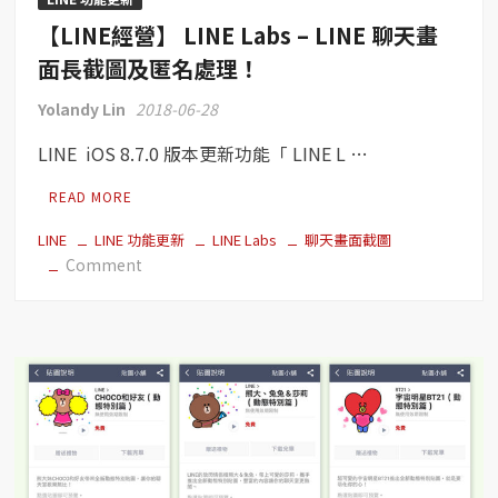
機
【LINE經營】 LINE Labs – LINE 聊天畫
都
能
面長截圖及匿名處理！
分
Yolandy Lin
2018-06-28
享
Facebook
LINE iOS 8.7.0 版本更新功能「 LINE L …
影
片
READ MORE
到
LINE
LINE
LINE 功能更新
LINE Labs
聊天畫面截圖
on
Comment
等
【LINE
通
經
訊
營】
軟
LINE
體！
Labs
–
LINE
聊
天