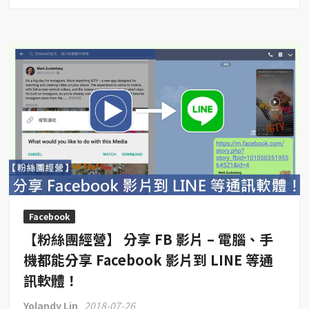
【LINE
經
營】
LINE
貼
圖
文
字
隨
你
填！
修
改
無
Facebook
上
【粉絲團經營】 分享 FB 影片 – 電腦、手
限
隨
機都能分享 Facebook 影片到 LINE 等通
時
訊軟體！
都
能
Yolandy Lin
2018-07-26