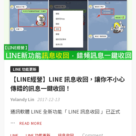
免
費
動
態
貼
圖
–
7
週
年
LINE 功能更新
大
【LINE經營】LINE 訊息收回，讓你不小心
放
送，
傳錯的訊息一鍵收回！
三
Yolandy Lin
2017-12-13
組
動
通訊軟體 LINE 全新功能「 LINE 訊息收回 」已正式
態
貼
…
READ MORE
圖
on
免
Comment
LINE
LINE 功能更新
訊息收回