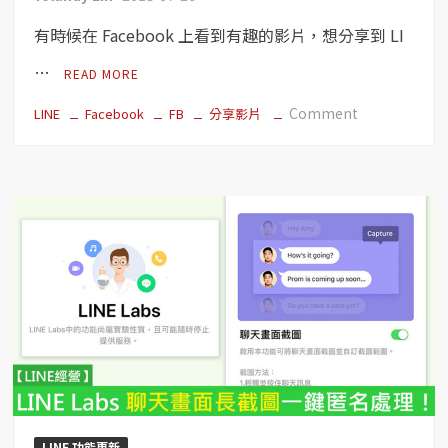
換，
有時候在 Facebook 上看到有趣的影片，想分享到 LI
但
「這
…
READ MORE
些
字」
on
Comment
LINE
Facebook
FB
分享影片
被
【粉
禁
絲
用！
團
經
營】
分
享
FB
影
片
–
電
腦、
手
LINE 功能更新