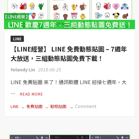
畫
面
長
截
圖
LINE
及
【LINE經營】 LINE 免費動態貼圖 – 7週年
匿
名
大放送，三組動態貼圖免費下載！
處
Yolandy Lin
2018-06-25
理！
LINE 免費貼圖 來了！通訊軟體 LINE 迎接七週年，大
…
READ MORE
on
Comment
LINE
免費貼圖
動態貼圖
【LINE
經
營】
LINE