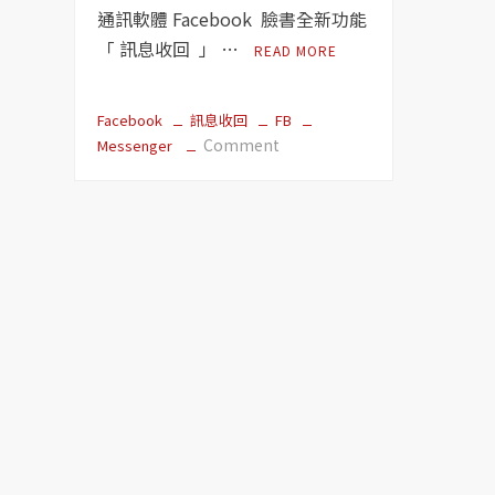
通訊軟體 Facebook 臉書全新功能
「 訊息收回 」 …
READ MORE
Facebook
訊息收回
FB
on
Comment
Messenger
【粉
絲
團
經
營】
Facebook
Messenger
臉
書
正
式
推
出