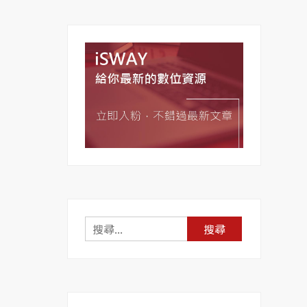
搜
尋
關
鍵
字: