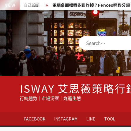
Skip
「桌面圖示」自己設計
N E W
電腦桌面檔案多到炸掉？Fences輕鬆分類，
to
content
Search
ISWAY 艾思薇策略行
行銷趨勢｜市場洞察｜媒體生態
FACEBOOK
INSTAGRAM
LINE
TOOL