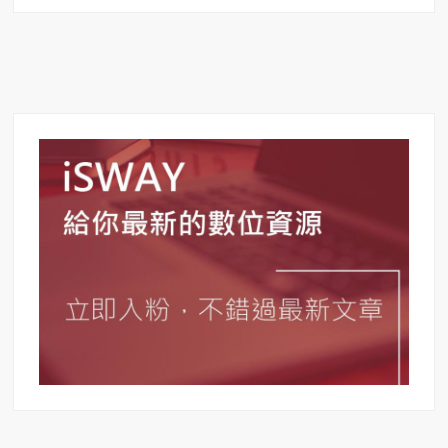
【實
用
工
具】
Chrome
直
接
編
輯
Office
文
件
–
Word、
Excel、
PPT
都
能
線
上