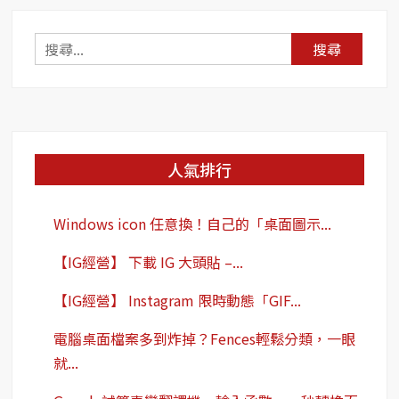
同
步
搜
共
尋
享！
關
鍵
字:
人氣排行
Windows icon 任意換！自己的「桌面圖示...
【IG經營】 下載 IG 大頭貼 –...
【IG經營】 Instagram 限時動態「GIF...
電腦桌面檔案多到炸掉？Fences輕鬆分類，一眼
就...