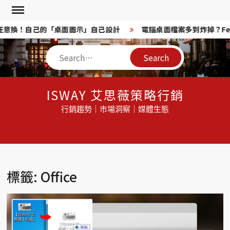
Skip
to
on 任意換！自己的「桌面圖示」自己設計
電腦桌面檔案多到炸掉？Fe
content
Search
ISWAY 艾思薇策略行銷
行銷趨勢｜市場洞察｜媒體生態
標籤: Office