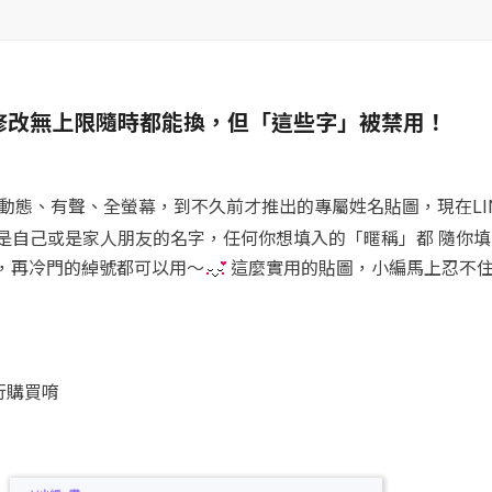
填！修改無上限隨時都能換，但「這些字」被禁用！
動態、有聲、全螢幕，到不久前才推出的專屬姓名貼圖，現在LI
是自己或是家人朋友的名字，任何你想填入的「暱稱」都 隨你填
，再冷門的綽號都可以用～
這麼實用的貼圖，小編馬上忍不
行購買唷