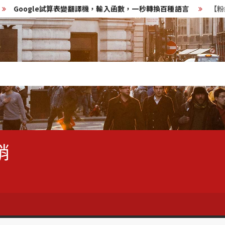
ogle試算表變翻譯機，輸入函數，一秒轉換百種語言
【粉絲團經營】
銷