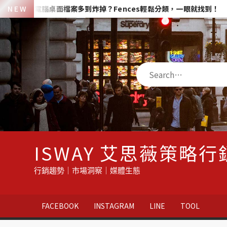
Skip
電腦桌面檔案多到炸掉？Fences輕鬆分類，一眼就找到！
N E W
Go
to
content
Search
ISWAY 艾思薇策略行
行銷趨勢｜市場洞察｜媒體生態
FACEBOOK
INSTAGRAM
LINE
TOOL