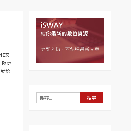
NE又
 隨你
住就給
搜
尋
關
鍵
字: